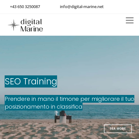
+43 650 3250087
info@digital-marine.net
Consulente SEO
Generative Engine Optimization
Consulenza online marketing
About
SEO Training
Contatti
Deutsch
Prendere in mano il timone per migliorare il tuo
posizionamento in classifica
SEA MORE