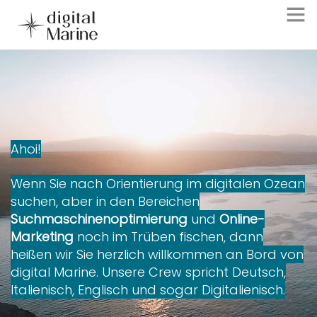
Suchmaschinenoptimierung
Generative Engine Optimization
Online-Marketing-Beratung
About
Ahoi!
Kontakt
Wenn Sie nach Orientierung im digitalen Ozean
Italiano
suchen, aber in den Bereichen
Suchmaschinenoptimierung
und
Online-
Marketing
noch im Trüben fischen, dann
heißen wir Sie herzlich willkommen an Bord von
digital Marine. Unsere Crew spricht Deutsch,
Italienisch, Englisch und sogar Digitalienisch.