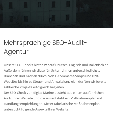
Mehrsprachige SEO-Audit-
Agentur
Unsere SEO-Checks bieten wir auf Deutsch, Englisch und Italienisch an.
Außerdem führen wir diese für Unternehmen unterschiedlichster
Branchen und Größen durch. Von E-Commerce-Shops und B2B-
Websites bis hin zu Steuer- und Anwaltskanzleien durften wir bereits
zahlreiche Projekte erfolgreich begleiten.
Der SEO-Check von digital Marine besteht aus einem ausführlichen
Audit Ihrer Website und daraus entsteht ein Maßnahmenplan mit
Handlungsempfehlungen. Dieser tabellarische Maßnahmenplan
untersucht folgende Aspekte Ihrer Website: