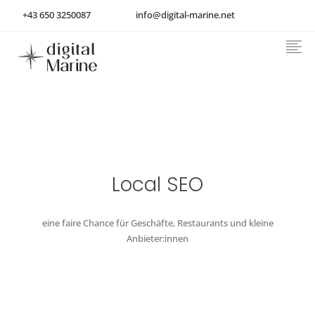
+43 650 3250087
info@digital-marine.net
Suchmaschinenoptimierung
Generative Engine Optimization
Online-Marketing-Beratung
About
Local SEO
Kontakt
Italiano
eine faire Chance für Geschäfte, Restaurants und kleine
Anbieter:innen